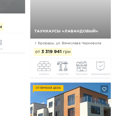
ы
ТАУНХАУСЫ «ЛАВАНДОВЫЙ»
Да, удалить
Отмена
г. Бровары, ул. Вячеслава Черновола
ты
от
3 319 941
грн
кирпич
строится
таунхаус
рекомендуем
ОТЛИЧНАЯ ЦЕНА