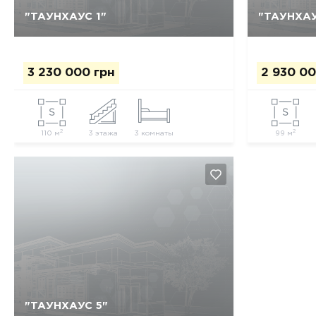
"ТАУНХАУС 1"
"ТАУНХАУ
Да, удалить
Отмена
3 230 000 грн
2 930 00
2
2
110 м
3 этажа
3 комнаты
99 м
"ТАУНХАУС 5"
Да, удалить
Отмена