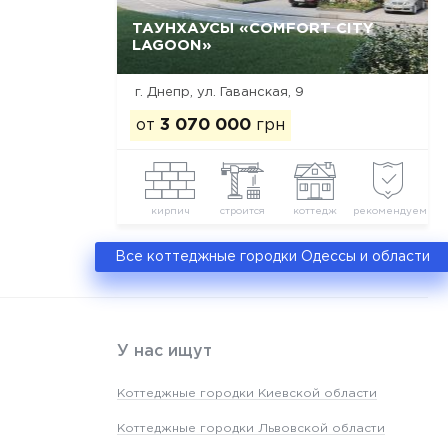
ТАУНХАУСЫ «COMFORT CITY
LAGOON»
Да, удалить
Отмена
г. Днепр, ул. Гаванская, 9
от
3 070 000
грн
кирпич
строится
коттедж
рекомендуем
Все коттеджные городки Одессы и области
У нас ищут
Коттеджные городки Киевской области
Коттеджные городки Львовской области