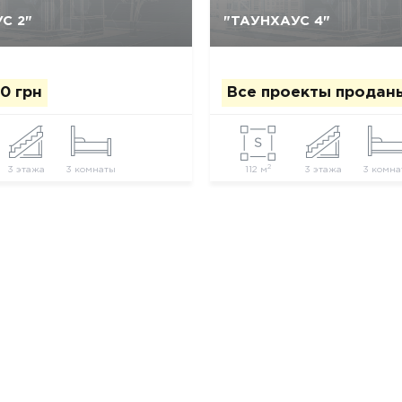
С 2"
"ТАУНХАУС 4"
Да, удалить
Отмена
Да, удалить
Отмена
0 грн
Все проекты продан
2
3 этажа
3 комнаты
112 м
3 этажа
3 комна