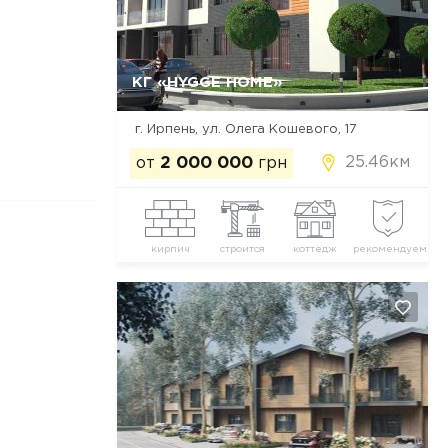
КГ «HYGGE HOME»
Да, удалить
Отмена
г. Ирпень, ул. Олега Кошевого, 17
25.46км
от
2 000 000
грн
кирпич
строится
коттедж
рекомендуем