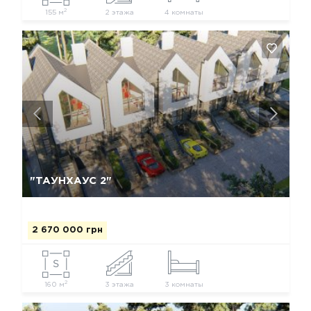
2
155 м
2 этажа
4 комнаты
Да, удалить
Отмена
"ТАУНХАУС 2"
2 670 000 грн
2
160 м
3 этажа
3 комнаты