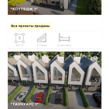
Да, удалить
Отмена
"КОТТЕДЖ 1"
Все проекты проданы
2
120 м
2 этажа
4 комнаты
Да, удалить
Отмена
"ТАУНХАУС 1"