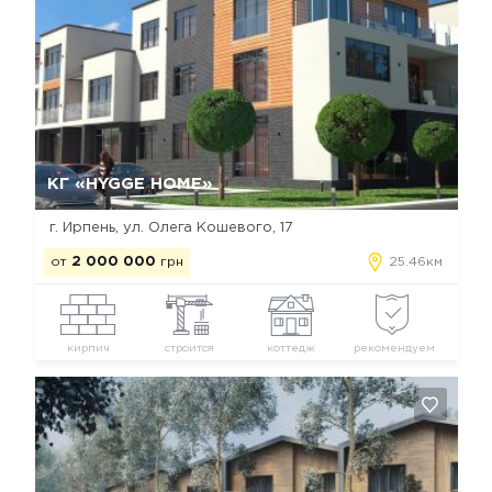
Да, удалить
Отмена
КГ «HYGGE HOME»
г. Ирпень, ул. Олега Кошевого, 17
от
2 000 000
грн
25.46км
кирпич
строится
коттедж
рекомендуем