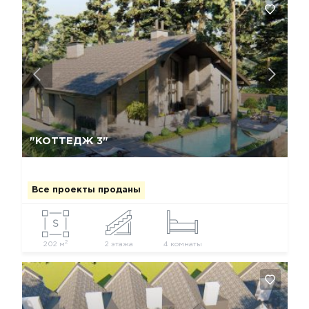
Да, удалить
Отмена
"КОТТЕДЖ 3"
Все проекты проданы
2
202 м
2 этажа
4 комнаты