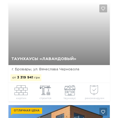
Да, удалить
Отмена
ТАУНХАУСЫ «ЛАВАНДОВЫЙ»
г. Бровары, ул. Вячеслава Черновола
от
3 319 941
грн
кирпич
строится
таунхаус
рекомендуем
ОТЛИЧНАЯ ЦЕНА