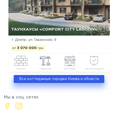
Да, удалить
Отмена
ТАУНХАУСЫ «COMFORT CITY LAGOON»
г. Днепр, ул. Гаванская, 9
от
3 070 000
грн
кирпич
строится
коттедж
рекомендуем
Все коттеджные городки Киева и области
Мы в соц. сетях