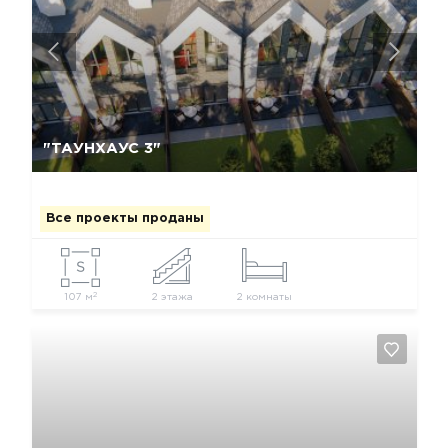
Да, удалить
Отмена
"ТАУНХАУС 3"
Все проекты проданы
2
107 м
2 этажа
2 комнаты