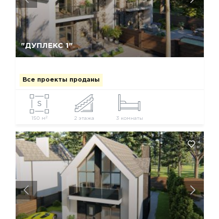
Да, удалить
Отмена
"ДУПЛЕКС 1"
Все проекты проданы
2
150 м
2 этажа
3 комнаты