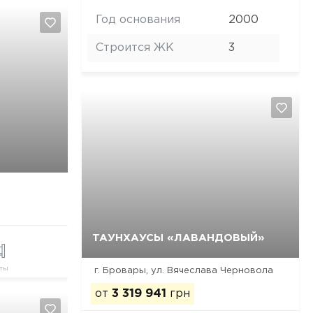
Год основания
2000
Строится ЖК
3
ТАУНХАУСЫ «ЛАВАНДОВЫЙ»
Да, удалить
Отмена
ты
г. Бровары, ул. Вячеслава Черновола
от
3 319 941
грн