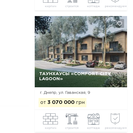
кирпич
строится
коттедж
рекомендуем
ТАУНХАУСЫ «COMFORT CITY
LAGOON»
Да, удалить
Отмена
г. Днепр, ул. Гаванская, 9
от
3 070 000
грн
кирпич
строится
коттедж
рекомендуем