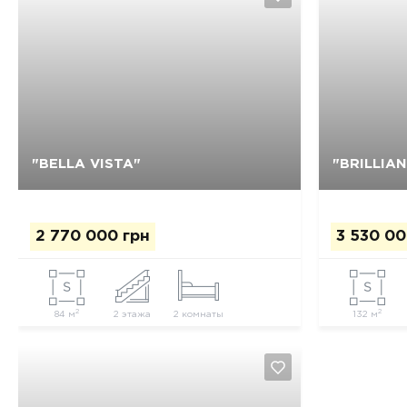
"BELLA VISTA"
"BRILLIA
Да, удалить
Отмена
2 770 000 грн
3 530 00
2
2
84 м
2 этажа
2 комнаты
132 м