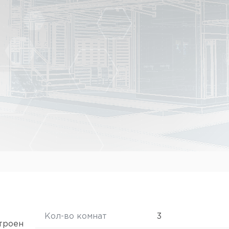
Кол-во комнат
3
троен