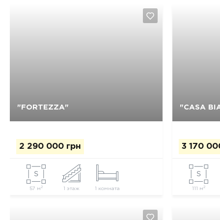
"FORTEZZA"
"CASA BI
Да, удалить
Отмена
2 290 000 грн
3 170 00
2
2
57 м
1 этаж
1 комната
111 м