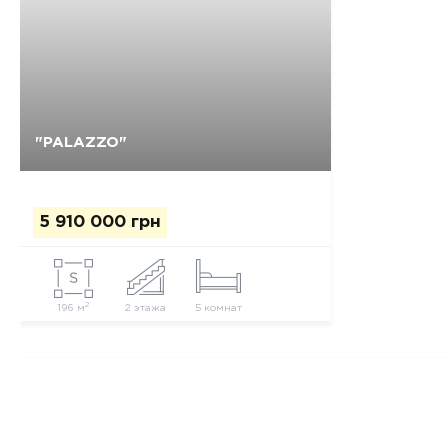
"PALAZZO"
Да, удалить
Отмена
5 910 000 грн
2
196 м
2 этажа
5 комнат