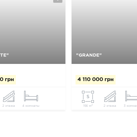
NTE"
"GRANDE"
Да, удалить
Отмена
Да, удалить
Отмена
0 грн
4 110 000 грн
2
2 этажа
4 комнаты
156 м
2 этажа
3 комна