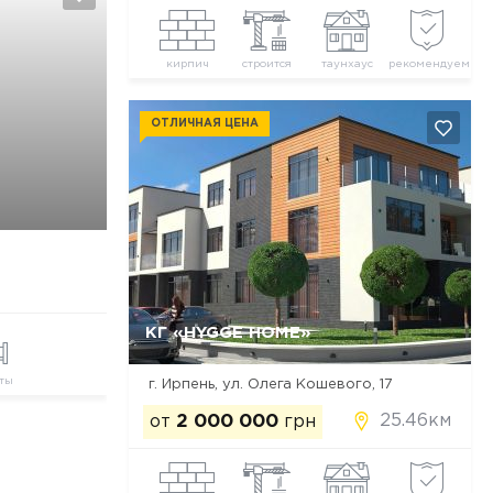
кирпич
строится
таунхаус
рекомендуем
ОТЛИЧНАЯ ЦЕНА
КГ «HYGGE HOME»
Да, удалить
Отмена
ты
г. Ирпень, ул. Олега Кошевого, 17
25.46км
от
2 000 000
грн