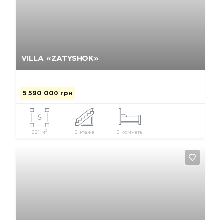
Да, удалить
Отмена
VILLA «ZATYSHOK»
5 590 000 грн
2
221 м
2 этажа
3 комнаты