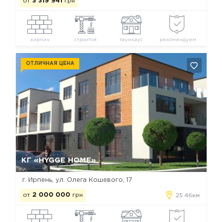
от
3 319 941
грн
кирпич
строится
таунхаус
рекомендуем
ОТЛИЧНАЯ ЦЕНА
Да, удалить
Отмена
КГ «HYGGE HOME»
г. Ирпень, ул. Олега Кошевого, 17
от
2 000 000
грн
25.46км