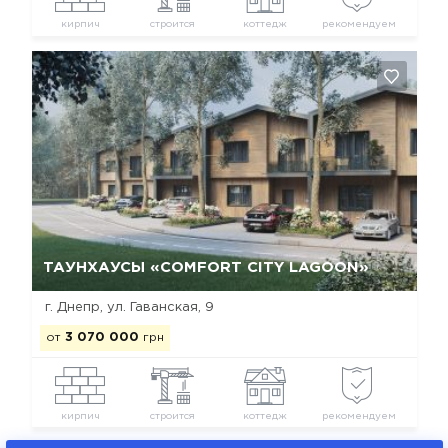
кирпич
строится
коттедж
рекомендуем
Да, удалить
Отмена
ТАУНХАУСЫ «COMFORT CITY LAGOON»
г. Днепр, ул. Гаванская, 9
от
3 070 000
грн
кирпич
строится
коттедж
рекомендуем