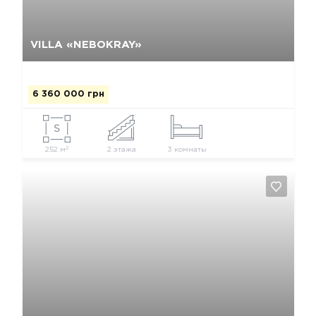
Да, удалить
Отмена
VILLA «NEBOKRAY»
6 360 000 грн
2
252 м
2 этажа
3 комнаты
Да, удалить
Отмена