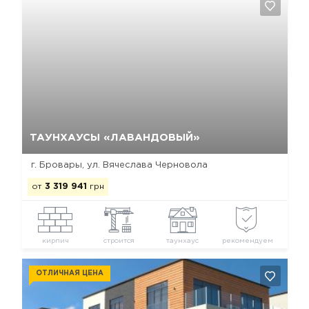
Да, удалить
Отмена
ТАУНХАУСЫ «ЛАВАНДОВЫЙ»
г. Бровары, ул. Вячеслава Черновола
от
3 319 941
грн
кирпич
строится
таунхаус
рекомендуем
ОТЛИЧНАЯ ЦЕНА