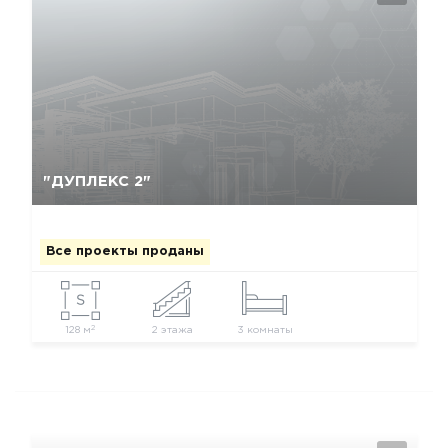
Да, удалить
Отмена
"ДУПЛЕКС 2"
Все проекты проданы
2
128 м
2 этажа
3 комнаты