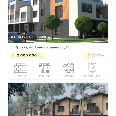
Да, удалить
Отмена
КГ «HYGGE HOME»
г. Ирпень, ул. Олега Кошевого, 17
от
2 000 000
грн
25.46км
кирпич
строится
коттедж
рекомендуем