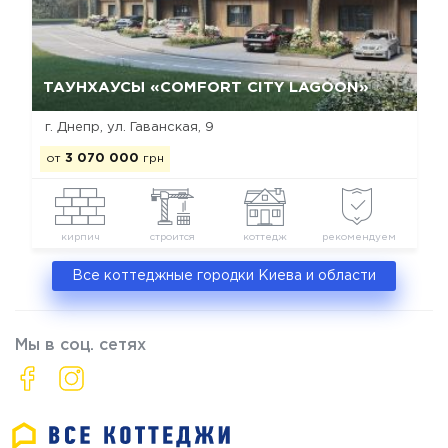
Да, удалить
Отмена
ТАУНХАУСЫ «COMFORT CITY LAGOON»
г. Днепр, ул. Гаванская, 9
от
3 070 000
грн
кирпич
строится
коттедж
рекомендуем
Все коттеджные городки Киева и области
Мы в соц. сетях