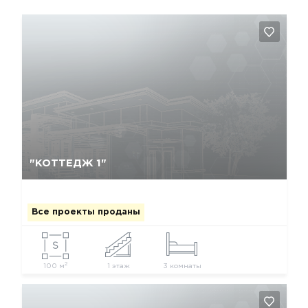
Да, удалить
Отмена
"КОТТЕДЖ 1"
Все проекты проданы
2
100 м
1 этаж
3 комнаты