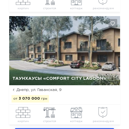
кирпич
строится
коттедж
рекомендуем
Да, удалить
Отмена
ТАУНХАУСЫ «COMFORT CITY LAGOON»
г. Днепр, ул. Гаванская, 9
от
3 070 000
грн
кирпич
строится
коттедж
рекомендуем