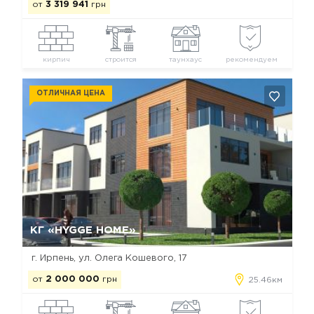
от
3 319 941
грн
кирпич
строится
таунхаус
рекомендуем
ОТЛИЧНАЯ ЦЕНА
Да, удалить
Отмена
КГ «HYGGE HOME»
г. Ирпень, ул. Олега Кошевого, 17
от
2 000 000
грн
25.46км