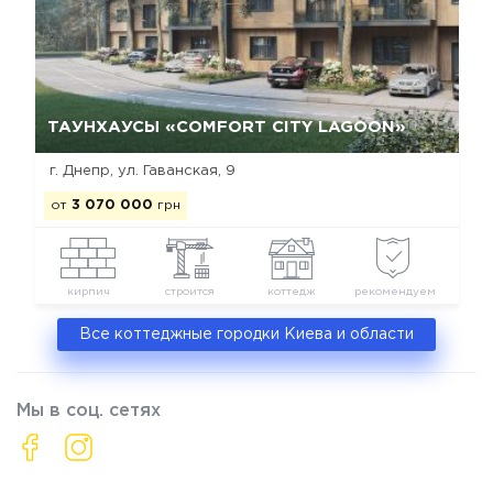
Да, удалить
Отмена
ТАУНХАУСЫ «COMFORT CITY LAGOON»
г. Днепр, ул. Гаванская, 9
от
3 070 000
грн
кирпич
строится
коттедж
рекомендуем
Все коттеджные городки Киева и области
Мы в соц. сетях