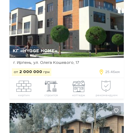
Да, удалить
Отмена
КГ «HYGGE HOME»
г. Ирпень, ул. Олега Кошевого, 17
от
2 000 000
грн
25.46км
кирпич
строится
коттедж
рекомендуем