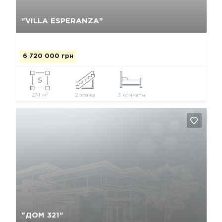
Да, удалить
Отмена
"VILLA ESPERANZA"
6 720 000 грн
2
274 м
2 этажа
3 комнаты
Да, удалить
Отмена
"ДОМ 321"