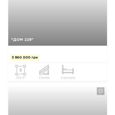
Да, удалить
Отмена
"ДОМ 229"
3 860 000 грн
2
229 м
2 этажа
4 комнаты