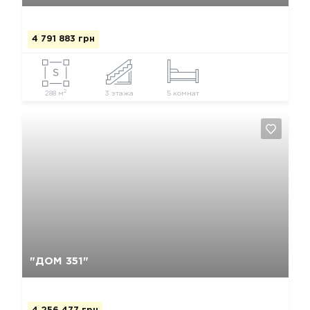
4 791 883 грн
2
288 м
3 этажа
5 комнат
Да, удалить
Отмена
"ДОМ 351"