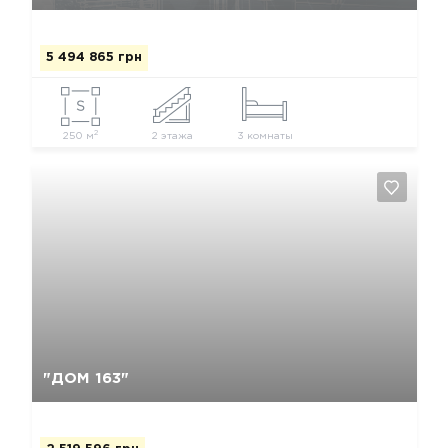
5 494 865 грн
2
250 м
2 этажа
3 комнаты
Да, удалить
Отмена
"ДОМ 163"