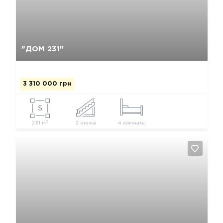
Да, удалить
Отмена
"ДОМ 231"
3 310 000 грн
2
231 м
2 этажа
4 комнаты