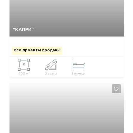
Да, удалить
Отмена
"КАПРИ"
Все проекты проданы
2
403 м
2 этажа
5 комнат