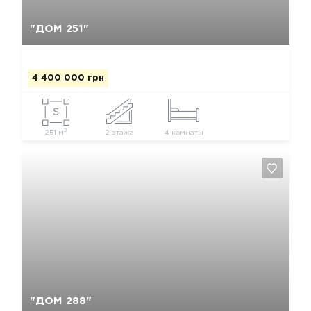
Да, удалить
Отмена
"ДОМ 251"
4 400 000 грн
2
251 м
2 этажа
4 комнаты
Да, удалить
Отмена
"ДОМ 288"