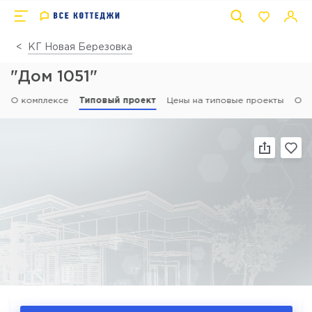
КГ Новая Березовка
"Дом 1051"
О комплексе
Типовый проект
Цены на типовые проекты
Отз