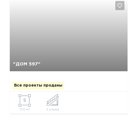
Да, удалить
Отмена
"ДОМ 597"
Все проекты проданы
2
170 м
2 этажа