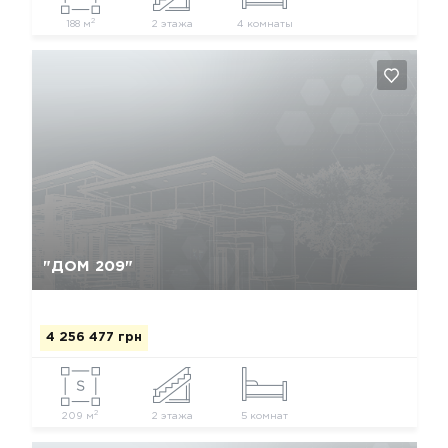
2
188 м
2 этажа
4 комнаты
Да, удалить
Отмена
"ДОМ 209"
4 256 477 грн
2
209 м
2 этажа
5 комнат