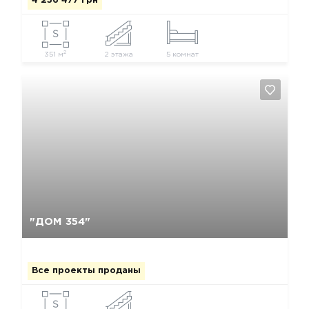
4 256 477 грн
2
351 м
2 этажа
5 комнат
Да, удалить
Отмена
"ДОМ 354"
Все проекты проданы