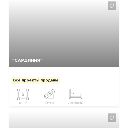
Да, удалить
Отмена
"САРДИНИЯ"
Все проекты проданы
2
181 м
1 этаж
2 комнаты