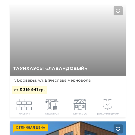
Да, удалить
Отмена
ТАУНХАУСЫ «ЛАВАНДОВЫЙ»
г. Бровары, ул. Вячеслава Черновола
от
3 319 941
грн
кирпич
строится
таунхаус
рекомендуем
ОТЛИЧНАЯ ЦЕНА