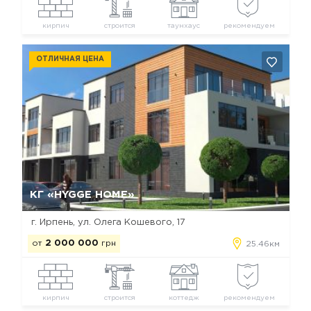
кирпич
строится
таунхаус
рекомендуем
ОТЛИЧНАЯ ЦЕНА
Да, удалить
Отмена
КГ «HYGGE HOME»
г. Ирпень, ул. Олега Кошевого, 17
от
2 000 000
грн
25.46км
кирпич
строится
коттедж
рекомендуем