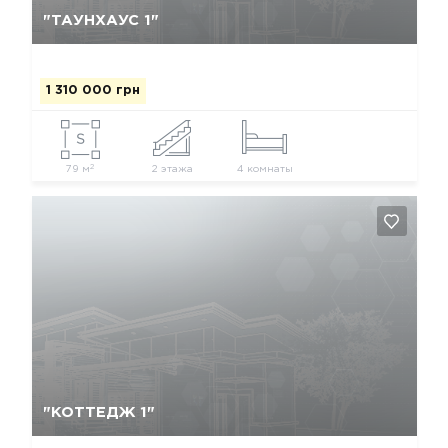
"ТАУНХАУС 1"
1 310 000 грн
2
79 м
2 этажа
4 комнаты
Да, удалить
Отмена
"КОТТЕДЖ 1"