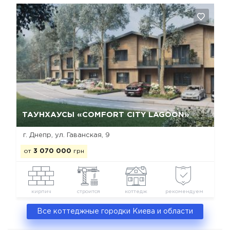
Да, удалить
Отмена
ТАУНХАУСЫ «COMFORT CITY LAGOON»
г. Днепр, ул. Гаванская, 9
от
3 070 000
грн
кирпич
строится
коттедж
рекомендуем
Все коттеджные городки Киева и области