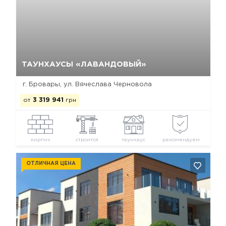
Да, удалить
Отмена
ТАУНХАУСЫ «ЛАВАНДОВЫЙ»
г. Бровары, ул. Вячеслава Черновола
от
3 319 941
грн
кирпич
строится
таунхаус
рекомендуем
ОТЛИЧНАЯ ЦЕНА