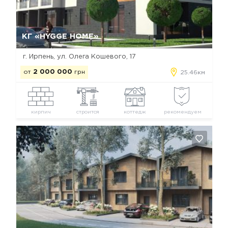
Да, удалить
Отмена
КГ «HYGGE HOME»
г. Ирпень, ул. Олега Кошевого, 17
от
2 000 000
грн
25.46км
кирпич
строится
коттедж
рекомендуем
Да, удалить
Отмена