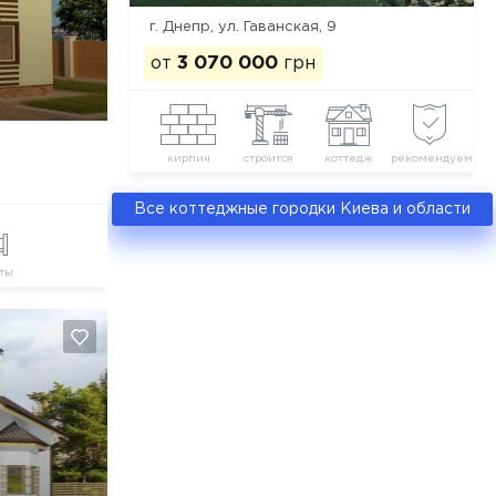
г. Днепр, ул. Гаванская, 9
от
3 070 000
грн
кирпич
строится
коттедж
рекомендуем
Все коттеджные городки Киева и области
ты