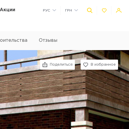
Акции
РУС
ГРН
УКР
USD
оительства
Отзывы
Facebook
Vkontakte
Twitter
Pinterest
Viber
Telegram
Поделиться
В избранное