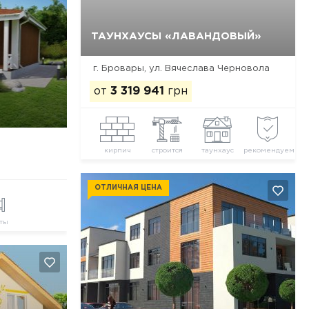
ТАУНХАУСЫ «ЛАВАНДОВЫЙ»
Да, удалить
Отмена
г. Бровары, ул. Вячеслава Черновола
от
3 319 941
грн
кирпич
строится
таунхаус
рекомендуем
ОТЛИЧНАЯ ЦЕНА
ты