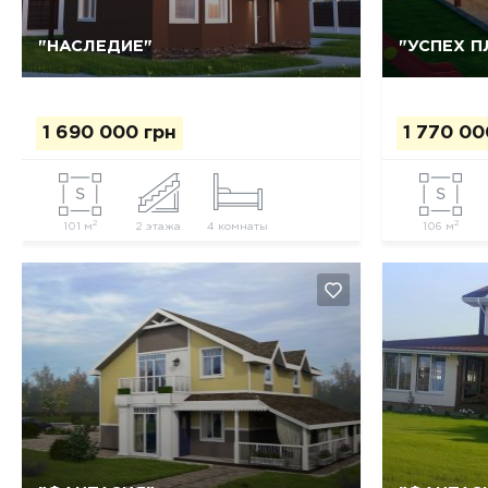
"НАСЛЕДИЕ"
"УСПЕХ 
Да, удалить
Отмена
1 690 000 грн
1 770 00
2
2
101 м
2 этажа
4 комнаты
106 м