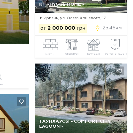
КГ «HYGGE HOME»
Да, удалить
Отмена
г. Ирпень, ул. Олега Кошевого, 17
25.46км
от
2 000 000
грн
кирпич
строится
коттедж
рекомендуем
ты
ТАУНХАУСЫ «COMFORT CITY
LAGOON»
Да, удалить
Отмена