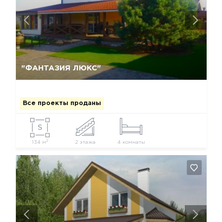
Да, удалить
Отмена
"ФАНТАЗИЯ ЛЮКС"
Все проекты проданы
2
134 м
2 этажа
4 комнаты