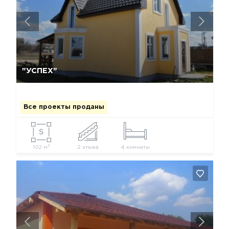
Да, удалить
Отмена
"УСПЕХ"
Все проекты проданы
2
102 м
2 этажа
4 комнаты