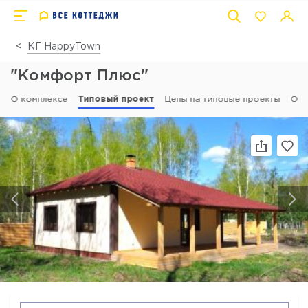
КГ HappyTown
"Комфорт Плюс"
О комплексе
Типовый проект
Цены на типовые проекты
Отз