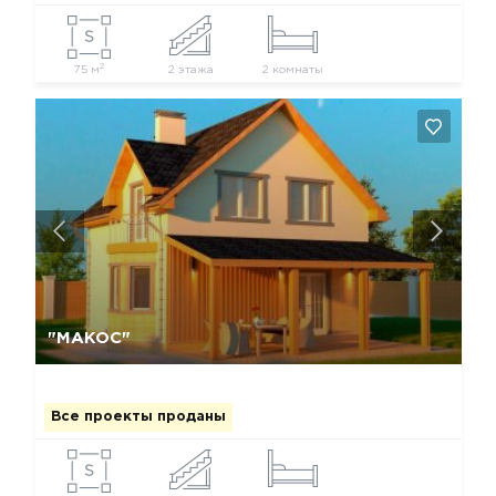
2
75 м
2 этажа
2 комнаты
Да, удалить
Отмена
"МАКОС"
Все проекты проданы