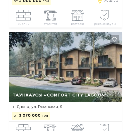
от
2 000 000
грн
25.46км
кирпич
строится
коттедж
рекомендуем
Да, удалить
Отмена
ТАУНХАУСЫ «COMFORT CITY LAGOON»
г. Днепр, ул. Гаванская, 9
от
3 070 000
грн