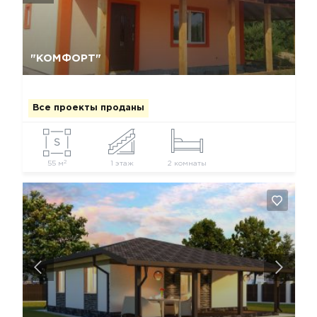
Да, удалить
Отмена
"КОМФОРТ"
Все проекты проданы
2
55 м
1 этаж
2 комнаты