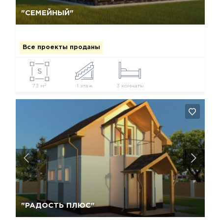
Да, удалить
Отмена
"СЕМЕЙНЫЙ"
Все проекты проданы
2
73 м
1 этаж
3 комнаты
Да, удалить
Отмена
"РАДОСТЬ ПЛЮС"