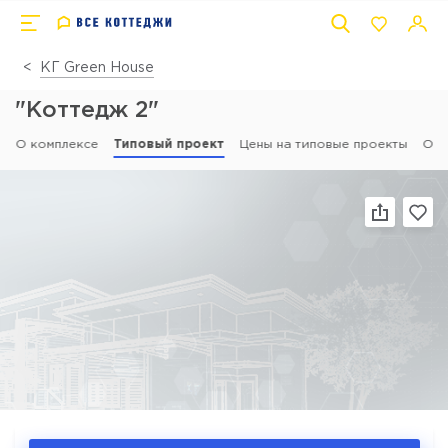
КГ Green House
"Коттедж 2"
О комплексе
Типовый проект
Цены на типовые проекты
Отз