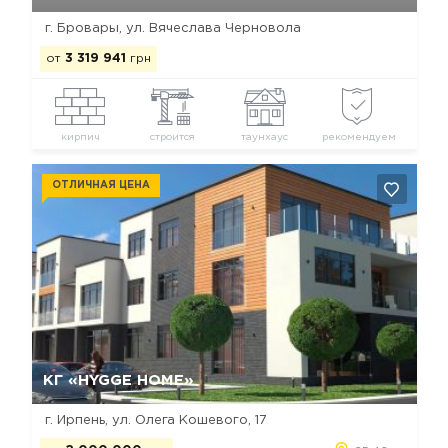
г. Бровары, ул. Вячеслава Черновола
от
3 319 941
грн
кирпич
строится
таунхаус
рекомендуем
ОТЛИЧНАЯ ЦЕНА
Да, удалить
Отмена
КГ «HYGGE HOME»
г. Ирпень, ул. Олега Кошевого, 17