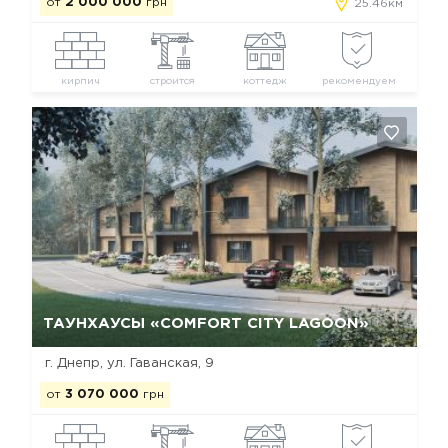
от
2 000 000
грн
25.46км
кирпич
строится
коттедж
рекомендуем
Да, удалить
Отмена
ТАУНХАУСЫ «COMFORT CITY LAGOON»
г. Днепр, ул. Гаванская, 9
от
3 070 000
грн