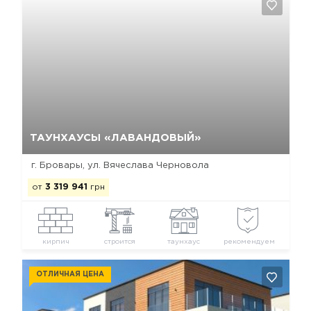
Да, удалить
Отмена
ТАУНХАУСЫ «ЛАВАНДОВЫЙ»
г. Бровары, ул. Вячеслава Черновола
от
3 319 941
грн
кирпич
строится
таунхаус
рекомендуем
ОТЛИЧНАЯ ЦЕНА