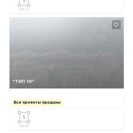
2
110 м
Да, удалить
Отмена
"ТИП 10"
Все проекты проданы
2
120 м