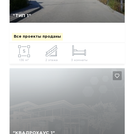
Да, удалить
Отмена
"ТИП 1"
Все проекты проданы
2
136 м
2 этажа
3 комнаты
Да, удалить
Отмена
"КВАДРОХАУС 1"