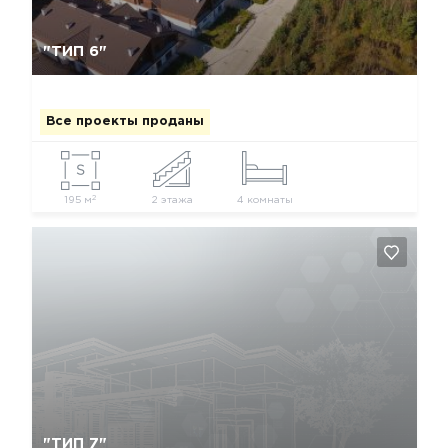
Да, удалить
Отмена
"ТИП 6"
Все проекты проданы
2
195 м
2 этажа
4 комнаты
Да, удалить
Отмена
"ТИП 7"