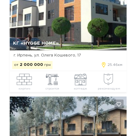
Да, удалить
Отмена
КГ «HYGGE HOME»
г. Ирпень, ул. Олега Кошевого, 17
от
2 000 000
грн
25.46км
кирпич
строится
коттедж
рекомендуем