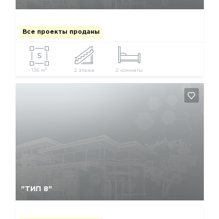
Все проекты проданы
2
136 м
2 этажа
2 комнаты
Да, удалить
Отмена
"ТИП 8"