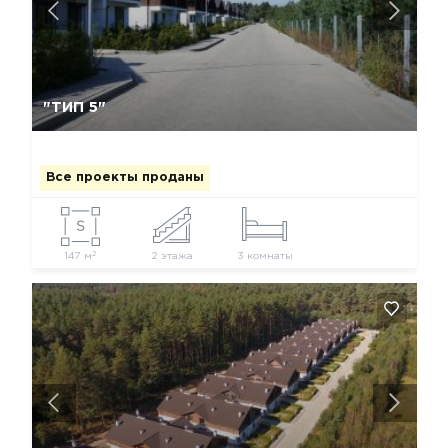
Да, удалить
Отмена
"ТИП 5"
Все проекты проданы
2
147 м
2 этажа
3 комнаты