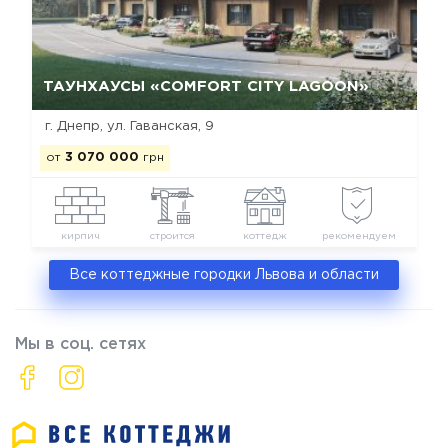
Да, удалить
Отмена
ТАУНХАУСЫ «COMFORT CITY LAGOON»
г. Днепр, ул. Гаванская, 9
от
3 070 000
грн
кирпич
строится
коттедж
рекомендуем
Все коттеджные городки Львова и области
Мы в соц. сетях