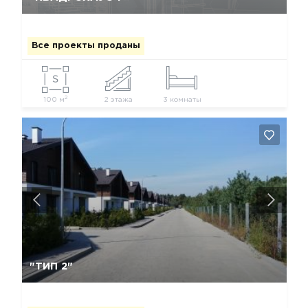
Все проекты проданы
2
100 м
2 этажа
3 комнаты
Да, удалить
Отмена
"ТИП 2"