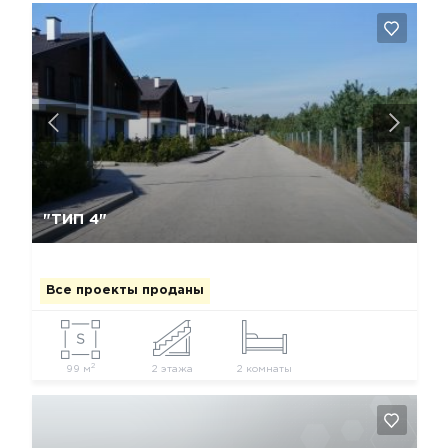
Да, удалить
Отмена
"ТИП 4"
Все проекты проданы
2
99 м
2 этажа
2 комнаты