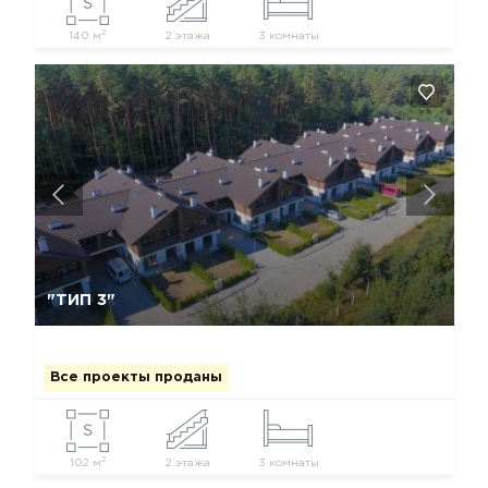
2
140 м
2 этажа
3 комнаты
Да, удалить
Отмена
"ТИП 3"
Все проекты проданы
2
102 м
2 этажа
3 комнаты