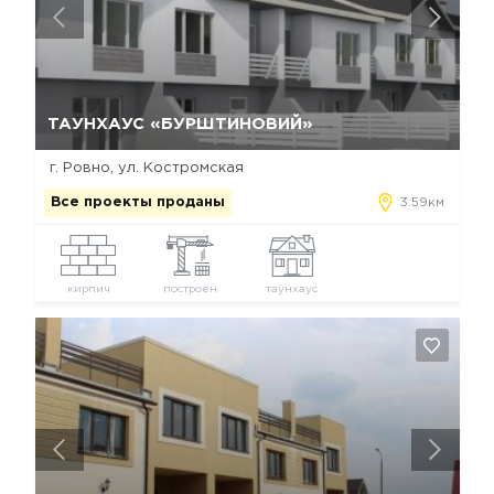
Да, удалить
Отмена
ТАУНХАУС «БУРШТИНОВИЙ»
г. Ровно, ул. Костромская
Все проекты проданы
3.59км
кирпич
построен
таунхаус