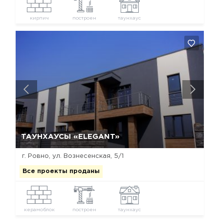
кирпич
построен
таунхаус
Да, удалить
Отмена
ТАУНХАУСЫ «ELEGANT»
г. Ровно, ул. Вознесенская, 5/1
Все проекты проданы
керамоблок
построен
таунхаус