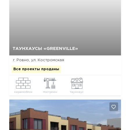
Да, удалить
Отмена
ТАУНХАУСЫ «GREENVILLE»
г. Ровно, ул. Костромская
Все проекты проданы
керамоблок
построен
таунхаус