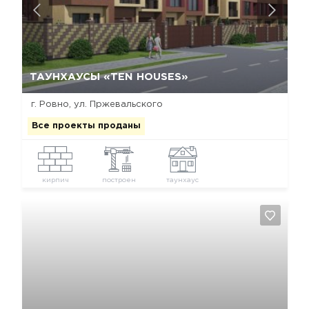
Да, удалить
Отмена
ТАУНХАУСЫ «TEN HOUSES»
г. Ровно, ул. Пржевальского
Все проекты проданы
кирпич
построен
таунхаус