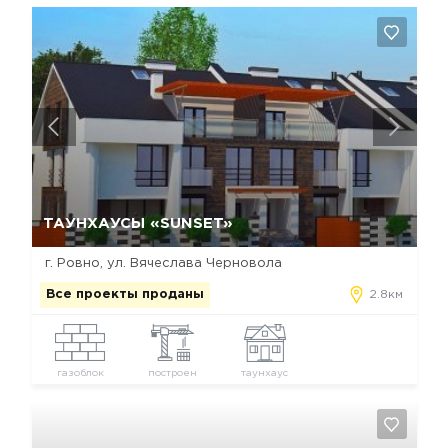
Да, удалить
Отмена
ТАУНХАУСЫ «SUNSET»
г. Ровно, ул. Вячеслава Черновола
Все проекты проданы
2.8км
газоблок
построен
таунхаус