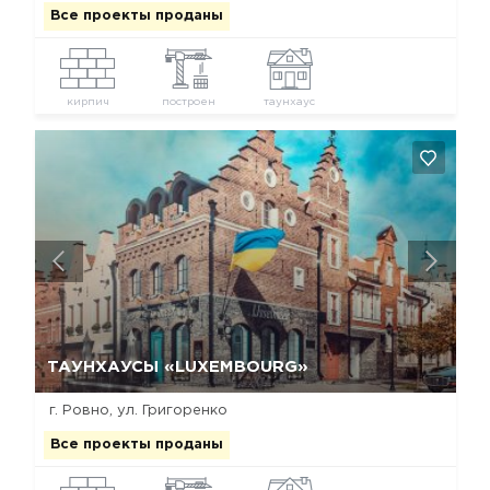
Все проекты проданы
кирпич
построен
таунхаус
Да, удалить
Отмена
ТАУНХАУСЫ «LUXEMBOURG»
г. Ровно, ул. Григоренко
Все проекты проданы