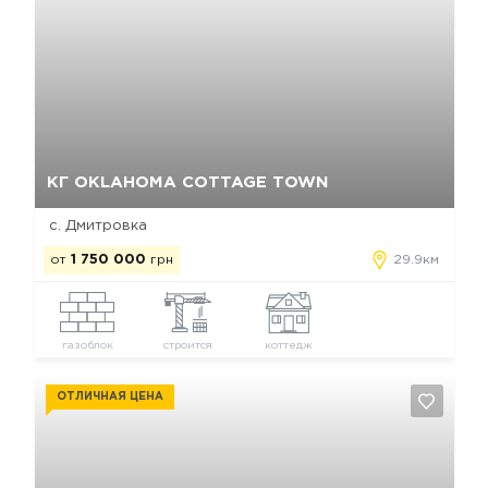
Да, удалить
Отмена
КГ OKLAHOMA COTTAGE TOWN
с. Дмитровка
от
1 750 000
грн
29.9км
газоблок
строится
коттедж
ОТЛИЧНАЯ ЦЕНА