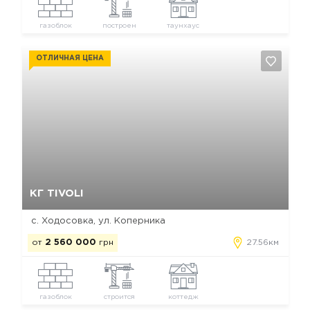
газоблок
построен
таунхаус
ОТЛИЧНАЯ ЦЕНА
Да, удалить
Отмена
КГ TIVOLI
с. Ходосовка, ул. Коперника
от
2 560 000
грн
27.56км
газоблок
строится
коттедж