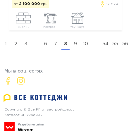
от
2 100 000
грн
17.31км
кирпич
построен
таунхаус
1
2
3
…
6
7
8
9
10
…
54
55
56
Мы в соц. сетях
Copyright © Все КГ от застройщиков
Каталог КГ Украины