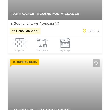
Да, удалить
Отмена
ТАУНХАУСЫ «BORISPOL VILLAGE»
г. Борисполь, ул. Полевая, 1/1
от
1 750 000
грн
37.55км
кирпич
построен
таунхаус
ОТЛИЧНАЯ ЦЕНА
Да, удалить
Отмена