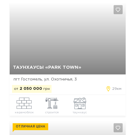
Да, удалить
Отмена
ТАУНХАУСЫ «PARK TOWN»
пгт Гостомель, ул. Охотничья, 3
от
2 050 000
грн
29км
керамоблок
строится
таунхаус
ОТЛИЧНАЯ ЦЕНА