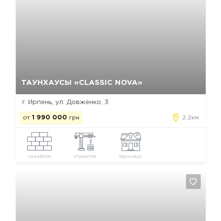
Да, удалить
Отмена
ТАУНХАУСЫ «CLASSIC NOVA»
г. Ирпень, ул. Довженко, 3
от
1 990 000
грн
2.2км
газоблок
строится
таунхаус