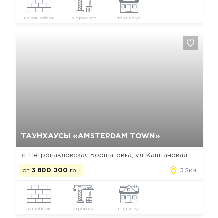
керамоблок
в проекте
таунхаус
Да, удалить
Отмена
ТАУНХАУСЫ «AMSTERDAM TOWN»
с. Петропавловская Борщаговка, ул. Каштановая
от
3 800 000
грн
3.3км
газоблок
строится
таунхаус