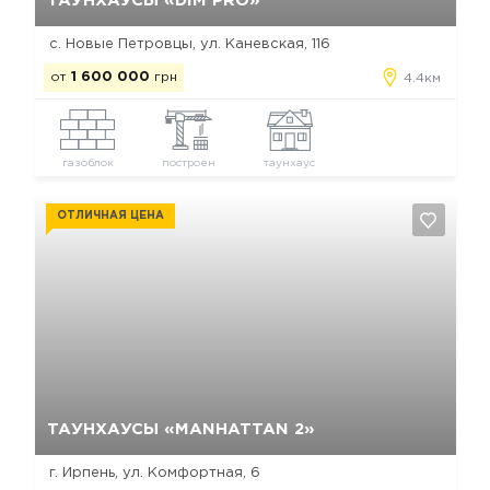
ТАУНХАУСЫ «DIM PRO»
с. Новые Петровцы, ул. Каневская, 116
от
1 600 000
грн
4.4км
газоблок
построен
таунхаус
ОТЛИЧНАЯ ЦЕНА
Да, удалить
Отмена
ТАУНХАУСЫ «MANHATTAN 2»
г. Ирпень, ул. Комфортная, 6