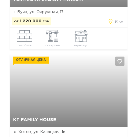
г. Буча, ул. Окружная, 17
от
1 220 000
грн
9.1км
газоблок
построен
таунхаус
ОТЛИЧНАЯ ЦЕНА
Да, удалить
Отмена
КГ FAMILY HOUSE
с. Хотов, ул. Казацкая, 1в