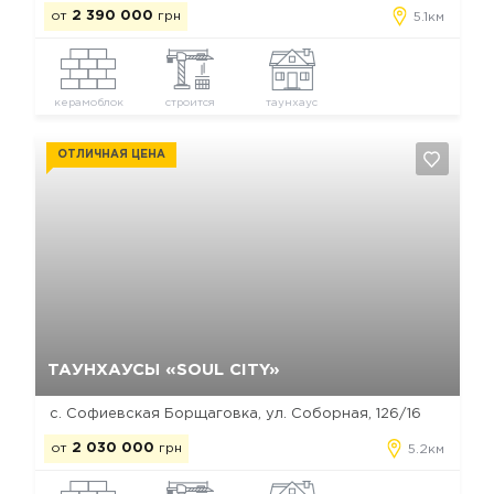
от
2 390 000
грн
5.1км
керамоблок
строится
таунхаус
ОТЛИЧНАЯ ЦЕНА
Да, удалить
Отмена
ТАУНХАУСЫ «SOUL CITY»
с. Софиевская Борщаговка, ул. Соборная, 126/16
от
2 030 000
грн
5.2км