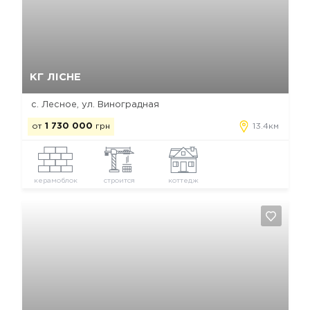
Да, удалить
Отмена
КГ ЛІСНЕ
с. Лесное, ул. Виноградная
от
1 730 000
грн
13.4км
керамоблок
строится
коттедж