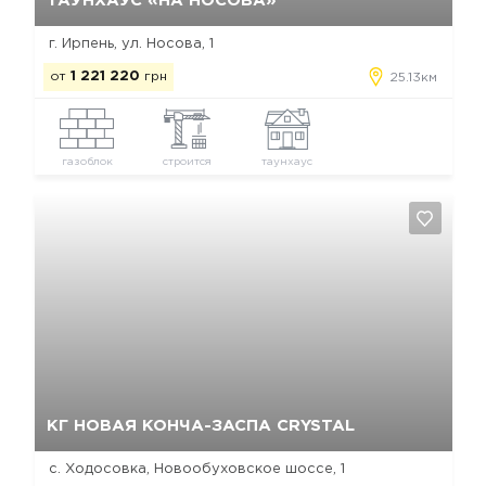
ТАУНХАУС «НА НОСОВА»
г. Ирпень, ул. Носова, 1
от
1 221 220
грн
25.13км
газоблок
строится
таунхаус
Да, удалить
Отмена
КГ НОВАЯ КОНЧА-ЗАСПА CRYSTAL
с. Ходосовка, Новообуховское шоссе, 1