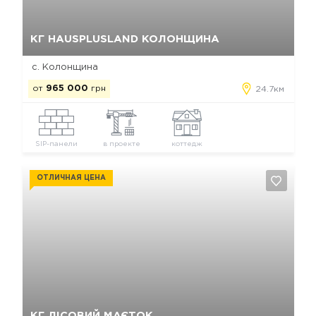
Да, удалить
Отмена
КГ HAUSPLUSLAND КОЛОНЩИНА
с. Колонщина
от
965 000
грн
24.7км
SIP-панели
в проекте
коттедж
ОТЛИЧНАЯ ЦЕНА
Да, удалить
Отмена
КГ ЛІСОВИЙ МАЄТОК