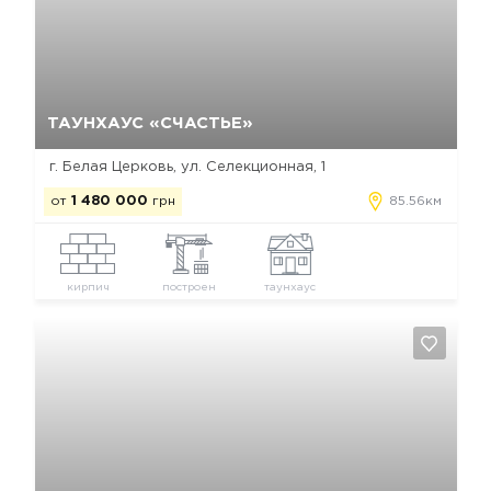
Да, удалить
Отмена
ТАУНХАУС «СЧАСТЬЕ»
г. Белая Церковь, ул. Селекционная, 1
от
1 480 000
грн
85.56км
кирпич
построен
таунхаус