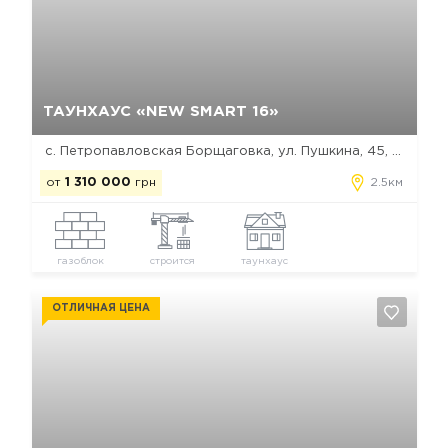
Да, удалить
Отмена
ТАУНХАУС «NEW SMART 16»
с. Петропавловская Борщаговка, ул. Пушкина, 45, 47, 49
от
1 310 000
грн
2.5км
газоблок
строится
таунхаус
ОТЛИЧНАЯ ЦЕНА