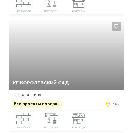
газоблок
построен
коттедж
Да, удалить
Отмена
КГ КОРОЛЕВСКИЙ САД
с. Колонщина
Все проекты проданы
21км
газоблок
построен
коттедж