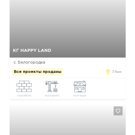
Да, удалить
Отмена
КГ HAPPY LAND
с. Белогородка
Все проекты проданы
7.9км
газоблок
построен
коттедж