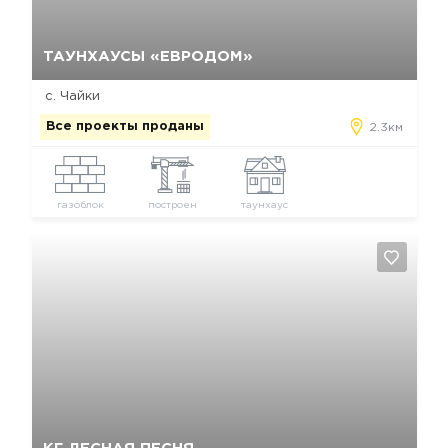
Да, удалить
Отмена
ТАУНХАУСЫ «ЕВРОДОМ»
с. Чайки
Все проекты проданы
2.3км
газоблок
построен
таунхаус
Да, удалить
Отмена