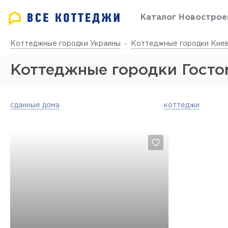
Каталог Новострое
Коттеджные городки Украины
Коттеджные городки Киев
Коттеджные городки Госто
с. Петропавловская Борщаговка
сданные дома
коттеджи