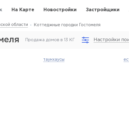
к
На Карте
Новостройки
Застройщики
ской области
Коттеджные городки Гостомеля
меля
Настройки по
Продажа домов в 13 КГ
таунхаусы
ес