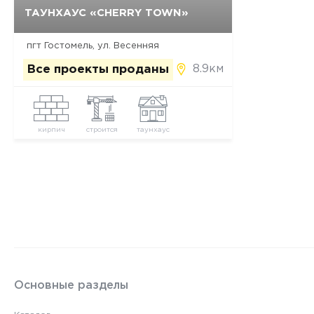
ТАУНХАУС «CHERRY TOWN»
Да, удалить
Отмена
пгт Гостомель, ул. Весенняя
8.9км
Все проекты проданы
кирпич
строится
таунхаус
Основные разделы