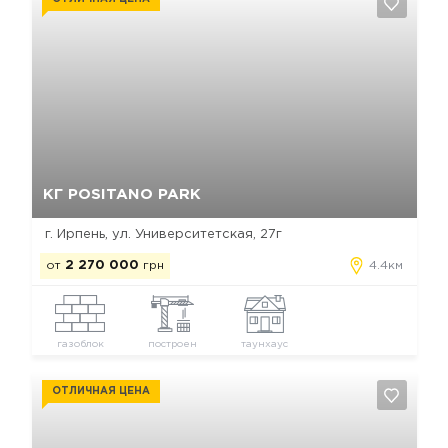
Да, удалить
Отмена
КГ POSITANO PARK
г. Ирпень, ул. Университетская, 27г
от
2 270 000
грн
4.4км
газоблок
построен
таунхаус
ОТЛИЧНАЯ ЦЕНА