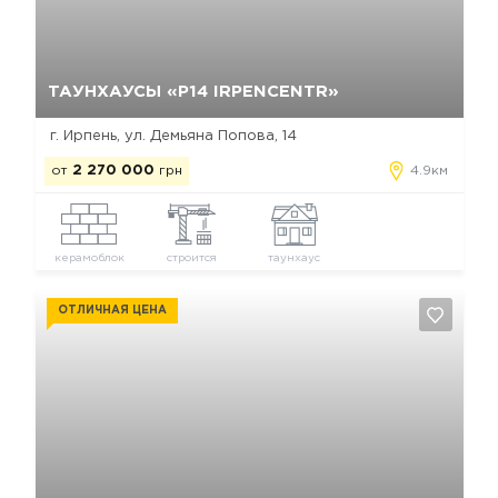
Да, удалить
Отмена
ТАУНХАУСЫ «Р14 IRPENCENTR»
г. Ирпень, ул. Демьяна Попова, 14
от
2 270 000
грн
4.9км
керамоблок
строится
таунхаус
ОТЛИЧНАЯ ЦЕНА