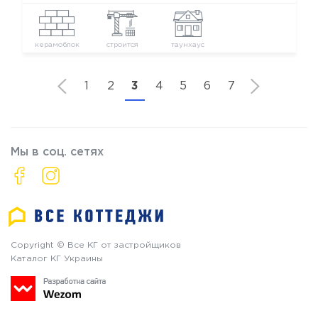
керамоблок
строится
таунхаус
1
2
3
4
5
6
7
Мы в соц. сетях
Copyright © Все КГ от застройщиков
Каталог КГ Украины