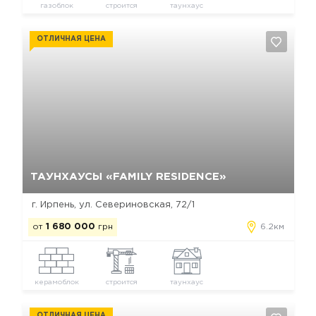
газоблок
строится
таунхаус
ОТЛИЧНАЯ ЦЕНА
Да, удалить
Отмена
ТАУНХАУСЫ «FAMILY RESIDENCE»
г. Ирпень, ул. Севериновская, 72/1
от
1 680 000
грн
6.2км
керамоблок
строится
таунхаус
ОТЛИЧНАЯ ЦЕНА