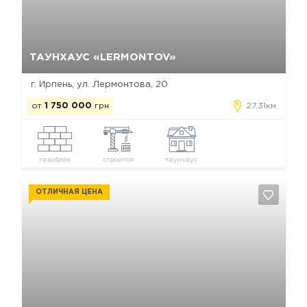
Да, удалить
Отмена
ТАУНХАУС «LERMONTOV»
г. Ирпень, ул. Лермонтова, 20
от
1 750 000
грн
27.31км
газоблок
строится
таунхаус
ОТЛИЧНАЯ ЦЕНА